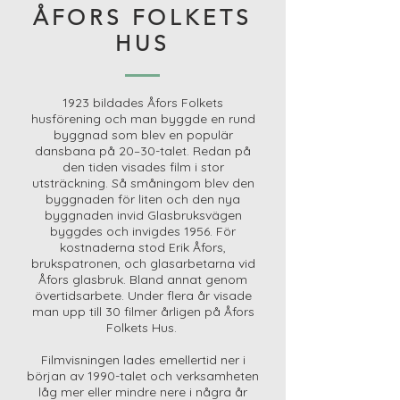
ÅFORS FOLKETS
HUS
1923 bildades Åfors Folkets
husförening och man byggde en rund
byggnad som blev en populär
dansbana på 20–30-talet. Redan på
den tiden visades film i stor
utsträckning. Så småningom blev den
byggnaden för liten och den nya
byggnaden invid Glasbruksvägen
byggdes och invigdes 1956. För
kostnaderna stod Erik Åfors,
brukspatronen, och glasarbetarna vid
Åfors glasbruk. Bland annat genom
övertidsarbete. Under flera år visade
man upp till 30 filmer årligen på Åfors
Folkets Hus.
Filmvisningen lades emellertid ner i
början av 1990-talet och verksamheten
låg mer eller mindre nere i några år