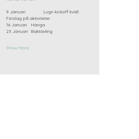
9 Januari 		Lugn kickoff kväll: 
Förslag på aktiviteter
16 Januari 	Hänga
23 Januari 	Baktävling
Show More
Share this event
Om
Aktiviteter